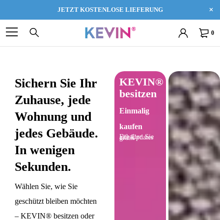
JETZT KOSTENLOSE LIEFERUNG
0
KEVIN®
Sichern Sie Ihr
besitzen
Zuhause, jede
Einmalig
Wohnung und
kaufen
jedes Gebäude.
Erhalten Sie alle Updates gratis
In wenigen
Sekunden.
Wählen Sie, wie Sie
geschützt bleiben möchten
– KEVIN® besitzen oder