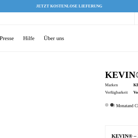
JETZT KOSTENLOSE LIEFERUNG
Presse
Hilfe
Über uns
KEVIN®
Marken
K
Verfügbarkeit
Vo
/ Monat
and C
KEVIN® – 