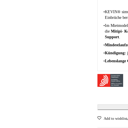
KEVIN® simul
Einbrüche ber
Im Mietmodel
die
Mitipi- K
Support
.
Mindestlaufze
Kündigung:
j
Lebenslange 