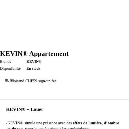
KEVIN® Appartement
Brands
KEVIN®
Disponibilité
En stock
/ Mois
and CHF59 sign-up fee
KEVIN® – Louer
KEVIN® simule une présence avec des
effets de lumière, d’ombre
et de son
, contribuant à prévenir les cambriolages.