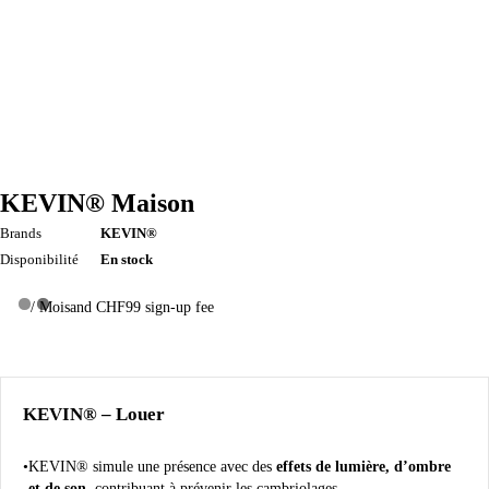
KEVIN® Maison
Brands
KEVIN®
Disponibilité
En stock
/ Mois
and CHF99 sign-up fee
KEVIN® – Louer
KEVIN® simule une présence avec des
effets de lumière, d’ombre
et de son
, contribuant à prévenir les cambriolages.